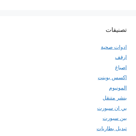
تصنيفات
ادوات صحية
ارفف
اصباغ
اكسس بوينت
المونيوم
بنشر متنقل
بي ان سبورت
بين سبورت
تبديل بطاريات