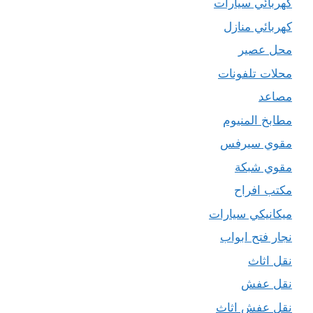
كهربائي سيارات
كهربائي منازل
محل عصير
محلات تلفونات
مصاعد
مطابخ المنيوم
مقوي سيرفس
مقوي شبكة
مكتب افراح
ميكانيكي سيارات
نجار فتح ابواب
نقل اثاث
نقل عفش
نقل عفش اثاث