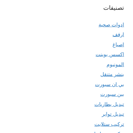
تصنيفات
ادوات صحية
ارفف
اصباغ
اكسس بوينت
المونيوم
بنشر متنقل
بي ان سبورت
بين سبورت
تبديل بطاريات
تبديل تواير
تركيب ستلايت