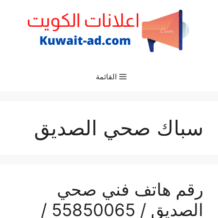
نتقل
لى
لمحتوى
القائمة
سباك صحي الصديق
رقم هاتف فني صحي
الصديق / 55850065 /