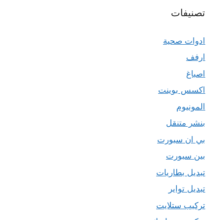
تصنيفات
ادوات صحية
ارفف
اصباغ
اكسس بوينت
المونيوم
بنشر متنقل
بي ان سبورت
بين سبورت
تبديل بطاريات
تبديل تواير
تركيب ستلايت