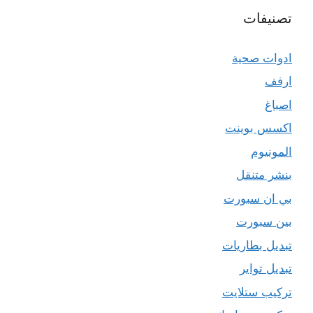
تصنيفات
ادوات صحية
ارفف
اصباغ
اكسس بوينت
المونيوم
بنشر متنقل
بي ان سبورت
بين سبورت
تبديل بطاريات
تبديل تواير
تركيب ستلايت