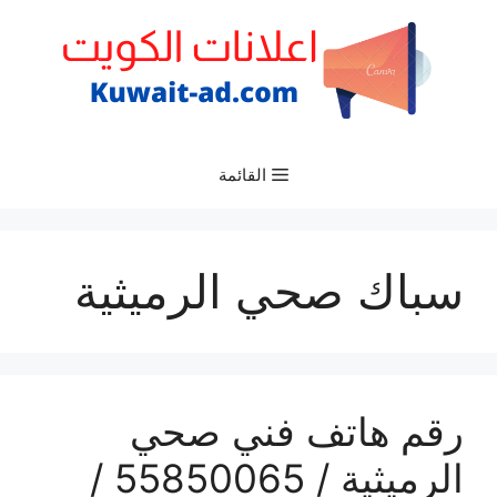
نتقل
لى
لمحتوى
القائمة
سباك صحي الرميثية
رقم هاتف فني صحي
الرميثية / 55850065 /