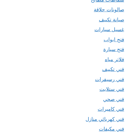
صالونات حلاقة
صيانة تكييف
غسيل سيارات
فتح ابواب
فتح سيارة
فلاتر مياه
فني تكييف
فني رسيفرات
فني ستلايت
فني صحي
فني كاميرات
فني كهربائي منازل
فني مكيفات