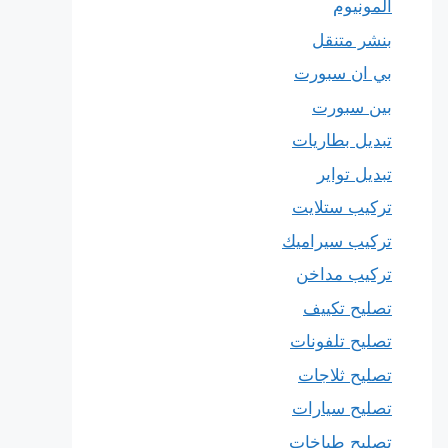
المونيوم
بنشر متنقل
بي ان سبورت
بين سبورت
تبديل بطاريات
تبديل تواير
تركيب ستلايت
تركيب سيراميك
تركيب مداخن
تصليح تكييف
تصليح تلفونات
تصليح ثلاجات
تصليح سيارات
تصليح طباخات