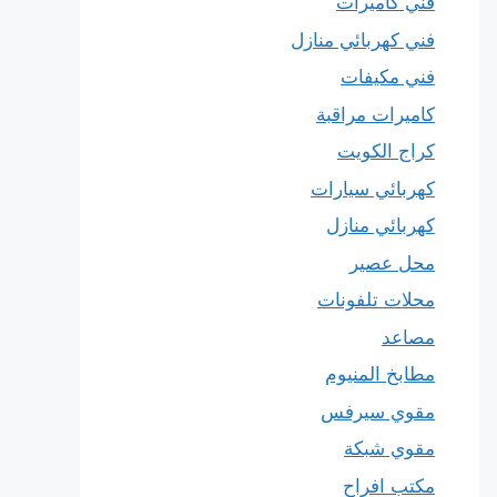
فني كاميرات
فني كهربائي منازل
فني مكيفات
كاميرات مراقبة
كراج الكويت
كهربائي سيارات
كهربائي منازل
محل عصير
محلات تلفونات
مصاعد
مطابخ المنيوم
مقوي سيرفس
مقوي شبكة
مكتب افراح