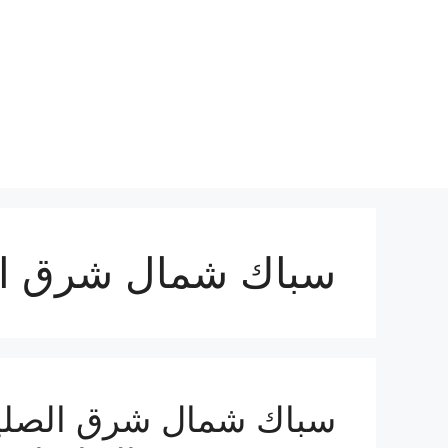
نتقل
لى
لمحتوى
سباك شمال شرق ال