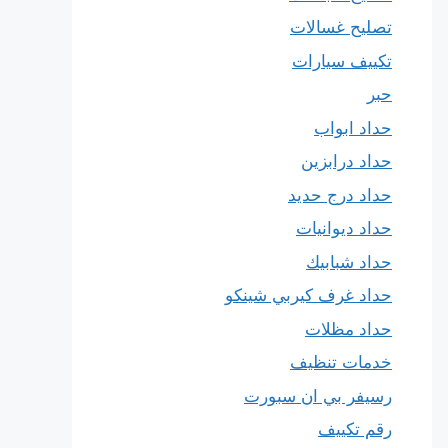
تصليح غسالات
تكييف سيارات
حبر
حداد ابواب
حداد درابزين
حداد درج حديد
حداد ديوانيات
حداد شبابيك
حداد غرف كيربي شينكو
حداد مظلات
خدمات تنظيف
رسيفر بي ان سبورت
رقم تكييف