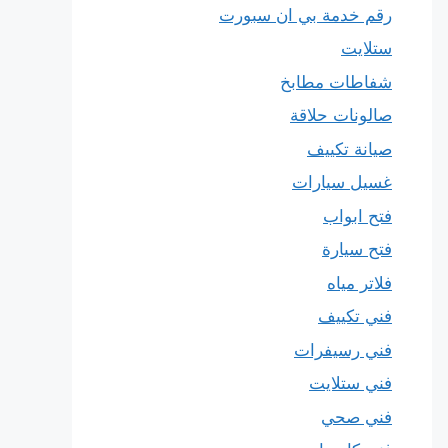
رقم خدمة بي ان سبورت
ستلايت
شفاطات مطابخ
صالونات حلاقة
صيانة تكييف
غسيل سيارات
فتح ابواب
فتح سيارة
فلاتر مياه
فني تكييف
فني رسيفرات
فني ستلايت
فني صحي