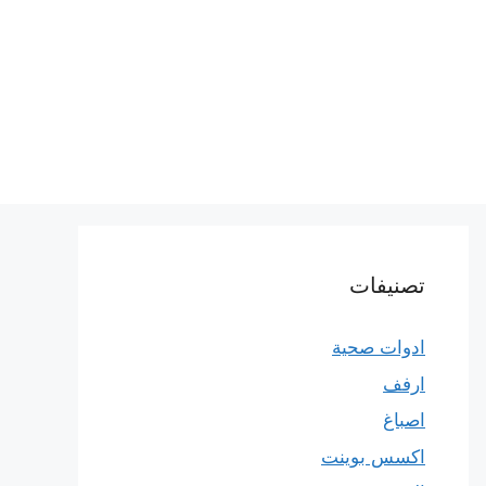
تصنيفات
ادوات صحية
ارفف
اصباغ
اكسس بوينت