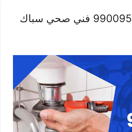
رقم صحي العارضية 99009522 فني صحي سباك