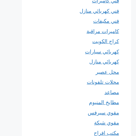
فني كاميرات
فني كهربائي منازل
فني مكيفات
كاميرات مراقبة
كراج الكويت
كهربائي سيارات
كهربائي منازل
محل عصير
محلات تلفونات
مصاعد
مطابخ المنيوم
مقوي سيرفس
مقوي شبكة
مكتب افراح