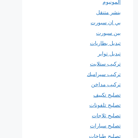
المونيوم
بنشر متنقل
بي ان سبورت
بين سبورت
تبديل بطاريات
تبديل تواير
تركيب ستلايت
تركيب سيراميك
تركيب مداخن
تصليح تكييف
تصليح تلفونات
تصليح ثلاجات
تصليح سيارات
تصليح طباخات