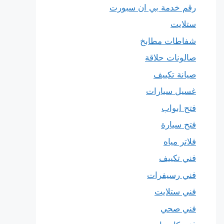
رقم خدمة بي ان سبورت
ستلايت
شفاطات مطابخ
صالونات حلاقة
صيانة تكييف
غسيل سيارات
فتح ابواب
فتح سيارة
فلاتر مياه
فني تكييف
فني رسيفرات
فني ستلايت
فني صحي