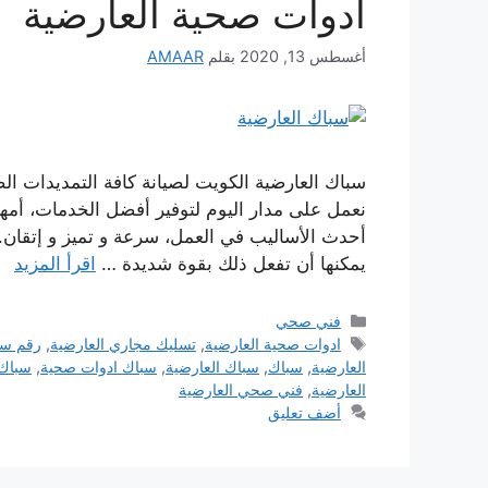
ادوات صحية العارضية
أغسطس 13, 2020
بقلم
AMAAR
سباك العارضية الكويت لصيانة كافة التمديدات ال
نعمل على مدار اليوم لتوفير أفضل الخدمات، أمه
أحدث الأساليب في العمل، سرعة و تميز و إتقان.
يمكنها أن تفعل ذلك بقوة شديدة …
اقرأ المزيد
التصنيفات
فني صحي
الوسوم
ادوات صحية العارضية
,
تسليك مجاري العارضية
,
رقم سب
العارضية
,
سباك
,
سباك العارضية
,
سباك ادوات صحية
,
سباك 
العارضية
,
فني صحي العارضية
أضف تعليق