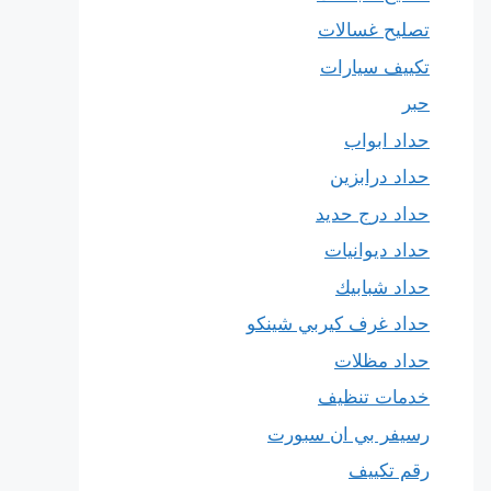
تصليح غسالات
تكييف سيارات
حبر
حداد ابواب
حداد درابزين
حداد درج حديد
حداد ديوانيات
حداد شبابيك
حداد غرف كيربي شينكو
حداد مظلات
خدمات تنظيف
رسيفر بي ان سبورت
رقم تكييف