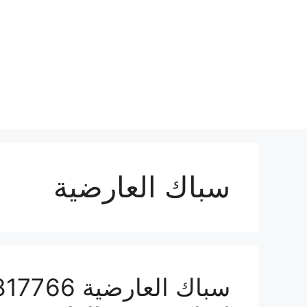
نتقل
لى
لمحتوى
سباك العارضية