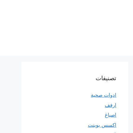
تصنيفات
ادوات صحية
ارفف
اصباغ
اكسس بوينت