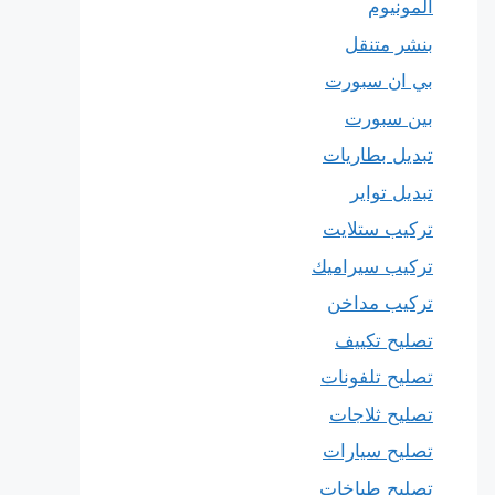
المونيوم
بنشر متنقل
بي ان سبورت
بين سبورت
تبديل بطاريات
تبديل تواير
تركيب ستلايت
تركيب سيراميك
تركيب مداخن
تصليح تكييف
تصليح تلفونات
تصليح ثلاجات
تصليح سيارات
تصليح طباخات