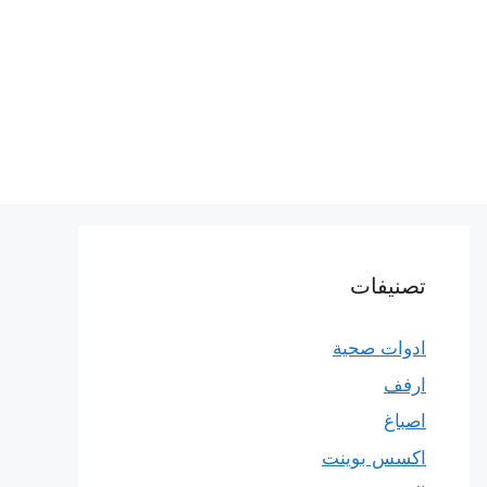
تصنيفات
ادوات صحية
ارفف
اصباغ
اكسس بوينت