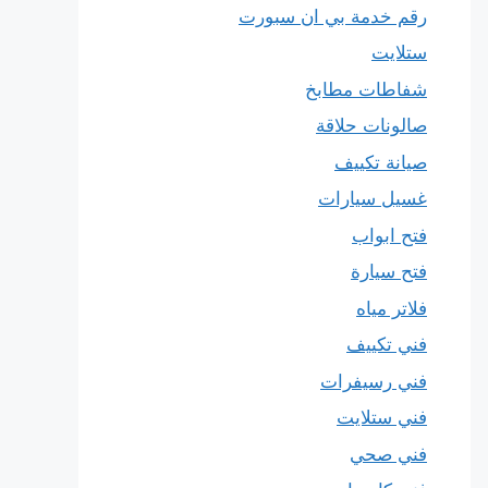
رقم خدمة بي ان سبورت
ستلايت
شفاطات مطابخ
صالونات حلاقة
صيانة تكييف
غسيل سيارات
فتح ابواب
فتح سيارة
فلاتر مياه
فني تكييف
فني رسيفرات
فني ستلايت
فني صحي