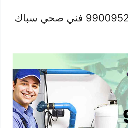
رقم صحي ابو فطيرة 99009522 فني صحي سباك