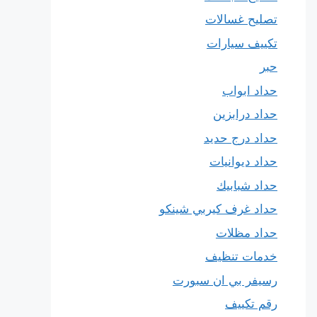
تصليح غسالات
تكييف سيارات
حبر
حداد ابواب
حداد درابزين
حداد درج حديد
حداد ديوانيات
حداد شبابيك
حداد غرف كيربي شينكو
حداد مظلات
خدمات تنظيف
رسيفر بي ان سبورت
رقم تكييف