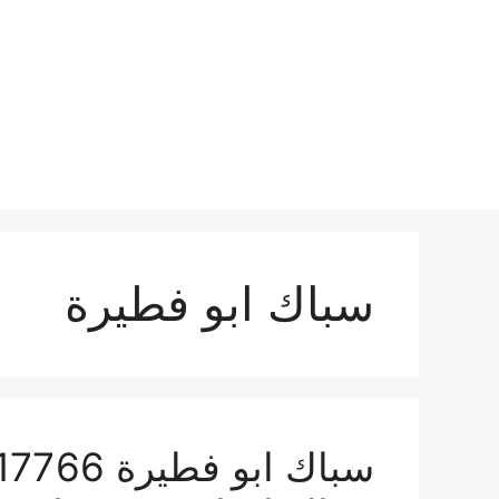
نتقل
لى
لمحتوى
سباك ابو فطيرة