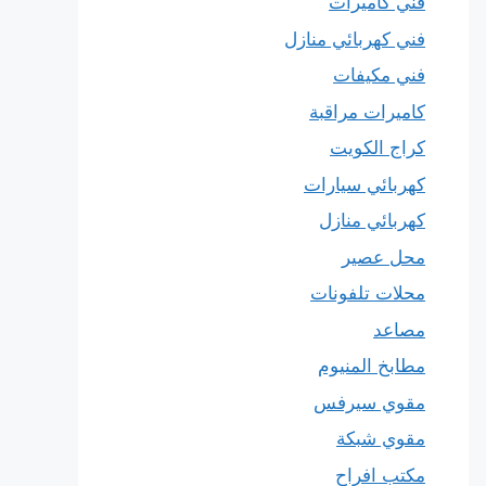
فني كاميرات
فني كهربائي منازل
فني مكيفات
كاميرات مراقبة
كراج الكويت
كهربائي سيارات
كهربائي منازل
محل عصير
محلات تلفونات
مصاعد
مطابخ المنيوم
مقوي سيرفس
مقوي شبكة
مكتب افراح