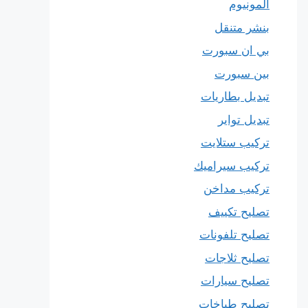
المونيوم
بنشر متنقل
بي ان سبورت
بين سبورت
تبديل بطاريات
تبديل تواير
تركيب ستلايت
تركيب سيراميك
تركيب مداخن
تصليح تكييف
تصليح تلفونات
تصليح ثلاجات
تصليح سيارات
تصليح طباخات