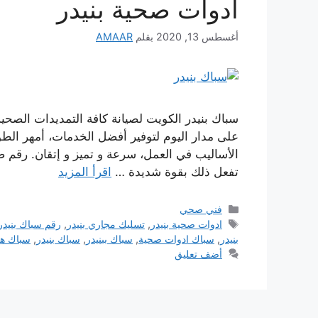
ادوات صحية بنيدر
أغسطس 13, 2020
بقلم
AMAAR
سباك بنيدر الكويت لصيانة كافة التمديدات الصحي
على مدار اليوم لتوفير أفضل الخدمات، أمهر الط
الأساليب في العمل، سرعة و تميز و إتقان. رقم ص
تفعل ذلك بقوة شديدة …
اقرأ المزيد
التصنيفات
فني صحي
الوسوم
ادوات صحية بنيدر
,
تسليك مجاري بنيدر
,
رقم سباك بنيدر
بنيدر
,
سباك ادوات صحية
,
سباك ببنيدر
,
سباك بنيدر
,
سباك هن
أضف تعليق