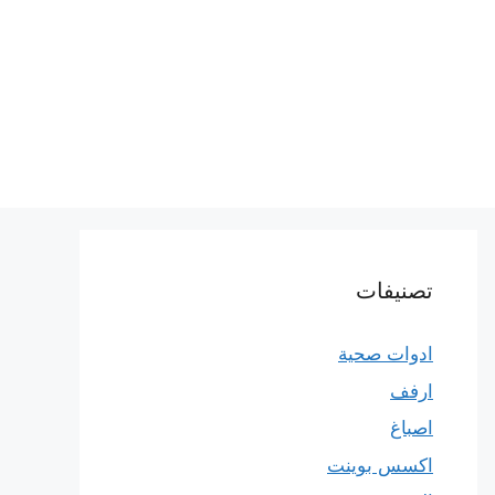
تصنيفات
ادوات صحية
ارفف
اصباغ
اكسس بوينت