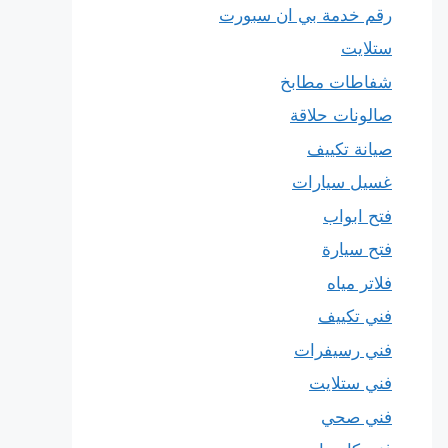
رقم خدمة بي ان سبورت
ستلايت
شفاطات مطابخ
صالونات حلاقة
صيانة تكييف
غسيل سيارات
فتح ابواب
فتح سيارة
فلاتر مياه
فني تكييف
فني رسيفرات
فني ستلايت
فني صحي