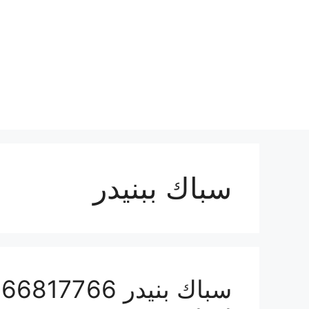
نتقل
لى
لمحتوى
سباك ببنيدر
س