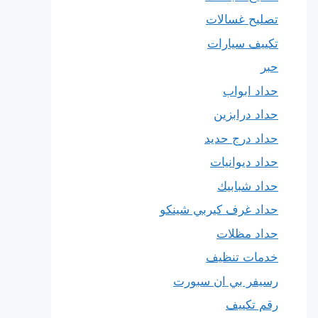
تصليح غسالات
تكييف سيارات
حبر
حداد ابواب
حداد درابزين
حداد درج حديد
حداد ديوانيات
حداد شبابيك
حداد غرف كيربي شينكو
حداد مظلات
خدمات تنظيف
رسيفر بي ان سبورت
رقم تكييف