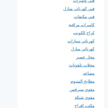
فني كاميرات
فني كهربائي منازل
فني مكيفات
كاميرات مراقبة
كراج الكويت
كهربائي سيارات
كهربائي منازل
محل عصير
محلات تلفونات
مصاعد
مطابخ المنيوم
مقوي سيرفس
مقوي شبكة
مكتب افراح