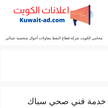
محامي الكويت شركة قطاع النفط مقاولات أحوال شخصية عمالي
باك بنيدر 66817766 خدمة فني صحي سباك