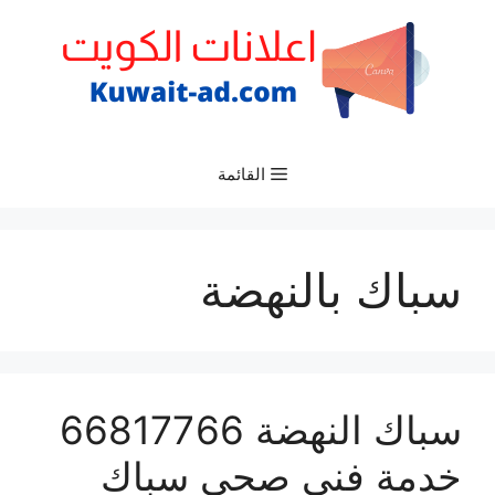
نتقل
لى
لمحتوى
القائمة
سباك بالنهضة
سباك النهضة 66817766
خدمة فني صحي سباك