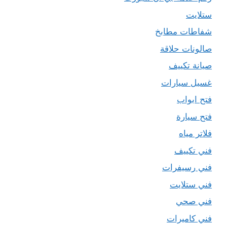
ستلايت
شفاطات مطابخ
صالونات حلاقة
صيانة تكييف
غسيل سيارات
فتح ابواب
فتح سيارة
فلاتر مياه
فني تكييف
فني رسيفرات
فني ستلايت
فني صحي
فني كاميرات