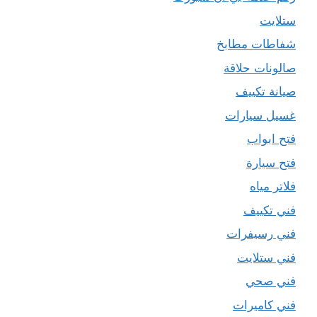
ستلايت
شفاطات مطابخ
صالونات حلاقة
صيانة تكييف
غسيل سيارات
فتح ابواب
فتح سيارة
فلاتر مياه
فني تكييف
فني رسيفرات
فني ستلايت
فني صحي
فني كاميرات