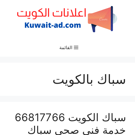
نتقل
لى
لمحتوى
القائمة
سباك بالكويت
سباك الكويت 66817766
خدمة فني صحي سباك