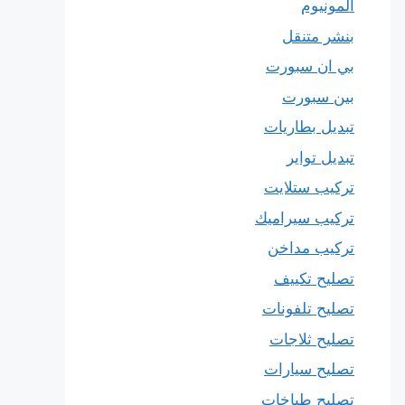
المونيوم
بنشر متنقل
بي ان سبورت
بين سبورت
تبديل بطاريات
تبديل تواير
تركيب ستلايت
تركيب سيراميك
تركيب مداخن
تصليح تكييف
تصليح تلفونات
تصليح ثلاجات
تصليح سيارات
تصليح طباخات