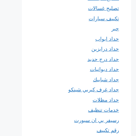
تصليح غسالات
تكييف سيارات
حبر
حداد ابواب
حداد درابزين
حداد درج حديد
حداد ديوانيات
حداد شبابيك
حداد غرف كيربي شينكو
حداد مظلات
خدمات تنظيف
رسيفر بي ان سبورت
رقم تكييف