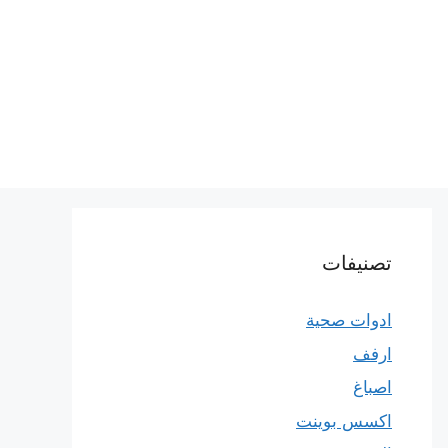
تصنيفات
ادوات صحية
ارفف
اصباغ
اكسس بوينت