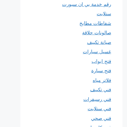
رقم خدمة بي ان سبورت
ستلايت
شفاطات مطابخ
صالونات حلاقة
صيانة تكييف
غسيل سيارات
فتح ابواب
فتح سيارة
فلاتر مياه
فني تكييف
فني رسيفرات
فني ستلايت
فني صحي