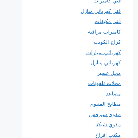
فني كاميرات
فني كهربائي منازل
فني مكيفات
كاميرات مراقبة
كراج الكويت
كهربائي سيارات
كهربائي منازل
محل عصير
محلات تلفونات
مصاعد
مطابخ المنيوم
مقوي سيرفس
مقوي شبكة
مكتب افراح