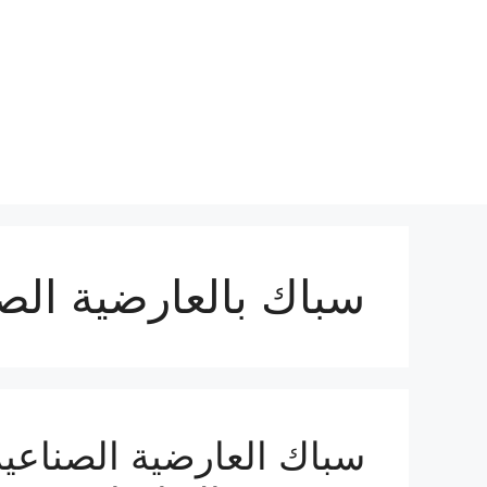
نتقل
لى
لمحتوى
سباك بالعارضية الص