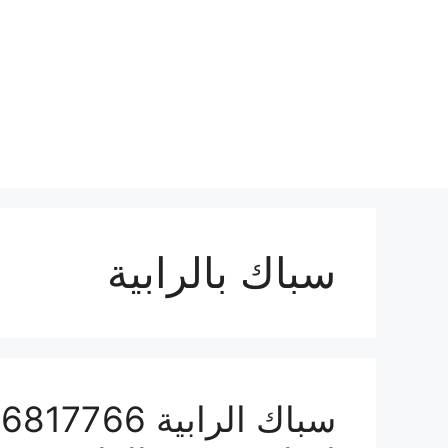
نتقل
لى
لمحتوى
سباك بالرابية