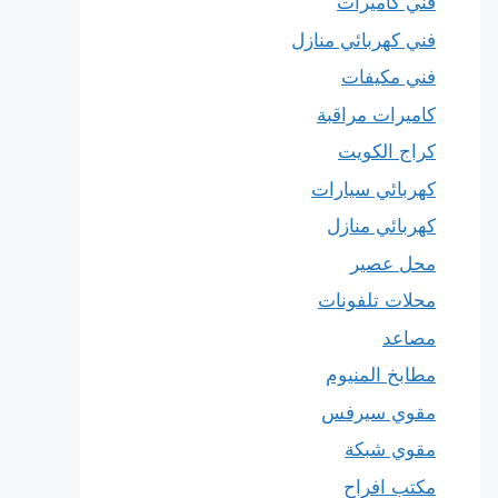
فني كاميرات
فني كهربائي منازل
فني مكيفات
كاميرات مراقبة
كراج الكويت
كهربائي سيارات
كهربائي منازل
محل عصير
محلات تلفونات
مصاعد
مطابخ المنيوم
مقوي سيرفس
مقوي شبكة
مكتب افراح