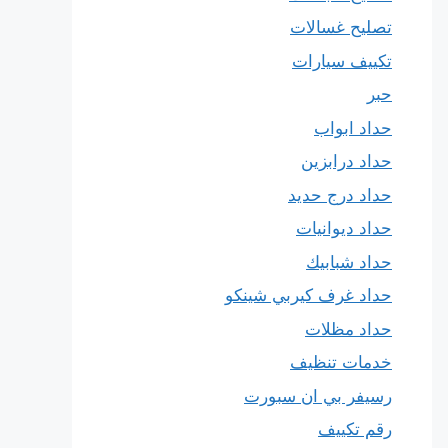
تصليح غسالات
تكييف سيارات
حبر
حداد ابواب
حداد درابزين
حداد درج حديد
حداد ديوانيات
حداد شبابيك
حداد غرف كيربي شينكو
حداد مظلات
خدمات تنظيف
رسيفر بي ان سبورت
رقم تكييف