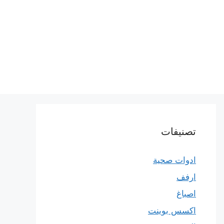
تصنيفات
ادوات صحية
ارفف
اصباغ
اكسس بوينت