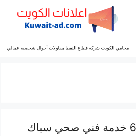
محامي الكويت شركة قطاع النفط مقاولات أحوال شخصية عمالي
سباك الرابية 66817766 خدمة فني صحي سباك