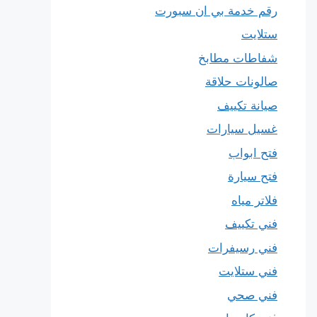
رقم خدمة بي ان سبورت
ستلايت
شفاطات مطابخ
صالونات حلاقة
صيانة تكييف
غسيل سيارات
فتح ابواب
فتح سيارة
فلاتر مياه
فني تكييف
فني رسيفرات
فني ستلايت
فني صحي