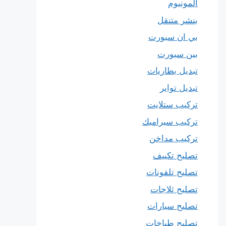
المونيوم
بنشر متنقل
بي ان سبورت
بين سبورت
تبديل بطاريات
تبديل تواير
تركيب ستلايت
تركيب سيراميك
تركيب مداخن
تصليح تكييف
تصليح تلفونات
تصليح ثلاجات
تصليح سيارات
تصليح طباخات