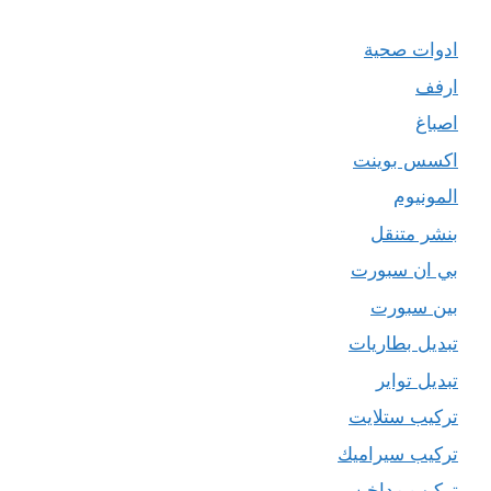
ادوات صحية
ارفف
اصباغ
اكسس بوينت
المونيوم
بنشر متنقل
بي ان سبورت
بين سبورت
تبديل بطاريات
تبديل تواير
تركيب ستلايت
تركيب سيراميك
تركيب مداخن