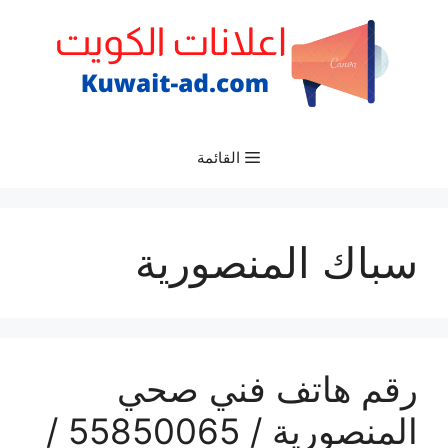
نتقل
لى
لمحتوى
القائمة
سباك المنصورية
رقم هاتف فني صحي
المنصورية / 55850065 /