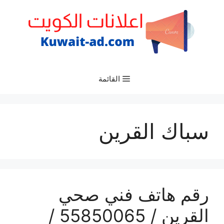
نتقل
لى
لمحتوى
القائمة
سباك القرين
رقم هاتف فني صحي
القرين / 55850065 /