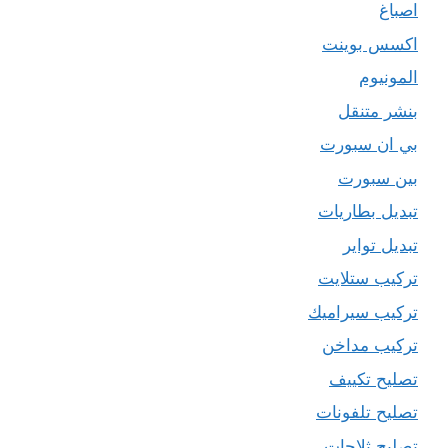
اصباغ
اكسس بوينت
المونيوم
بنشر متنقل
بي ان سبورت
بين سبورت
تبديل بطاريات
تبديل تواير
تركيب ستلايت
تركيب سيراميك
تركيب مداخن
تصليح تكييف
تصليح تلفونات
تصليح ثلاجات