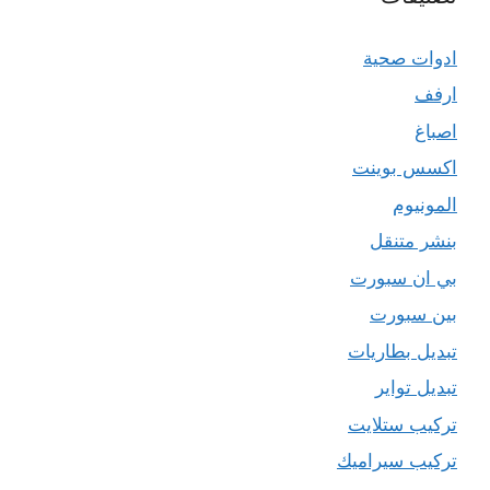
ادوات صحية
ارفف
اصباغ
اكسس بوينت
المونيوم
بنشر متنقل
بي ان سبورت
بين سبورت
تبديل بطاريات
تبديل تواير
تركيب ستلايت
تركيب سيراميك