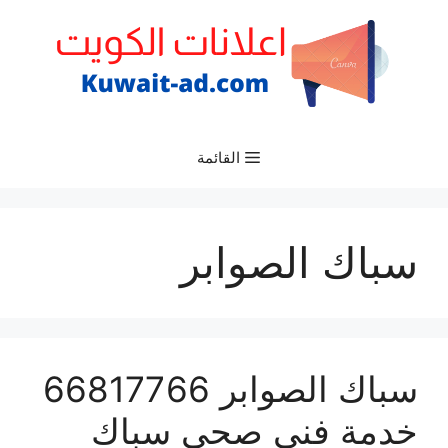
نتقل
لى
لمحتوى
القائمة
سباك الصوابر
سباك الصوابر 66817766
خدمة فني صحي سباك