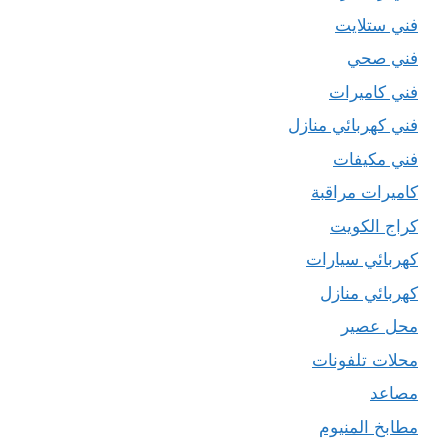
فني ستلايت
فني صحي
فني كاميرات
فني كهربائي منازل
فني مكيفات
كاميرات مراقبة
كراج الكويت
كهربائي سيارات
كهربائي منازل
محل عصير
محلات تلفونات
مصاعد
مطابخ المنيوم