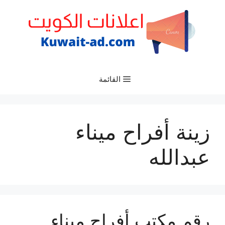
نتقل
لى
لمحتوى
القائمة
زينة أفراح ميناء
عبدالله
رقم مكتب أفراح ميناء