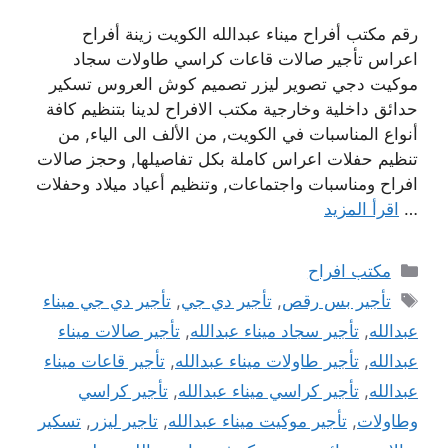
رقم مكتب أفراح ميناء عبدالله الكويت زينة أفراح
اعراس تأجير صالات قاعات كراسي طاولات سجاد
موكيت دجي تصوير ليزر تصميم كوش العروس تسكير
حدائق داخلية وخارجية مكتب الافراح لدينا بتنظيم كافة
أنواع المناسبات في الكويت, من الألف الى الياء, من
تنظيم حفلات اعراس كاملة بكل تفاصيلها, وحجز صالات
افراح ومناسبات واجتماعات, وتنظيم أعياد ميلاد وحفلات
…
اقرأ المزيد
التصنيفات
مكتب افراح
الوسوم
تأجير بس رقص
,
تأجير دي جي
,
تأجير دي جي ميناء
عبدالله
,
تأجير سجاد ميناء عبدالله
,
تأجير صالات ميناء
عبدالله
,
تأجير طاولات ميناء عبدالله
,
تأجير قاعات ميناء
عبدالله
,
تأجير كراسي ميناء عبدالله
,
تأجير كراسي
وطاولات
,
تأجير موكيت ميناء عبدالله
,
تاجير ليزر
,
تسكير