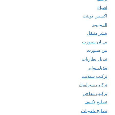
اصباغ
اكسس بوينت
المونيوم
بنشر متنقل
بي ان سبورت
بين سبورت
تبديل بطاريات
تبديل تواير
تركيب ستلايت
تركيب سيراميك
تركيب مداخن
تصليح تكييف
تصليح تلفونات