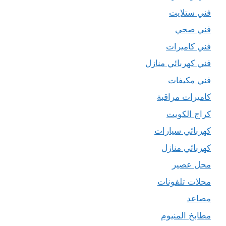
فني ستلايت
فني صحي
فني كاميرات
فني كهربائي منازل
فني مكيفات
كاميرات مراقبة
كراج الكويت
كهربائي سيارات
كهربائي منازل
محل عصير
محلات تلفونات
مصاعد
مطابخ المنيوم