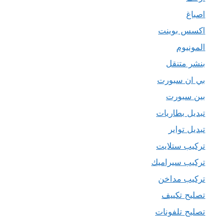
اصباغ
اكسس بوينت
المونيوم
بنشر متنقل
بي ان سبورت
بين سبورت
تبديل بطاريات
تبديل تواير
تركيب ستلايت
تركيب سيراميك
تركيب مداخن
تصليح تكييف
تصليح تلفونات