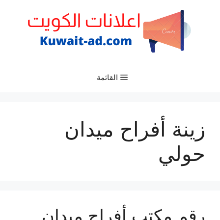
نتقل
لى
لمحتوى
القائمة
زينة أفراح ميدان
حولي
رقم مكتب أفراح ميدان