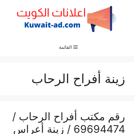
نتقل
لى
لمحتوى
القائمة
زينة أفراح الرحاب
رقم مكتب أفراح الرحاب /
69694474 / زينة أعراس