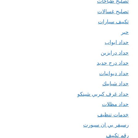
تصليح طباخات
تصليح غسالات
تكييف سيارات
حبر
حداد ابواب
حداد درابزين
حداد درج حديد
حداد ديوانيات
حداد شبابيك
حداد غرف كيربي شينكو
حداد مظلات
خدمات تنظيف
رسيفر بي ان سبورت
رقم تكييف