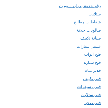
رقم خدمة بي ان سبورت
ستلايت
شفاطات مطابخ
صالونات حلاقة
صيانة تكييف
غسيل سيارات
فتح ابواب
فتح سيارة
فلاتر مياه
فني تكييف
فني رسيفرات
فني ستلايت
فني صحي