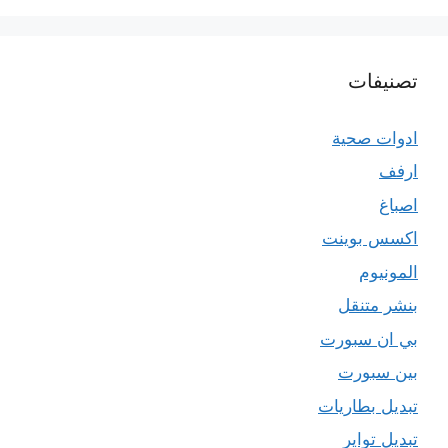
تصنيفات
ادوات صحية
ارفف
اصباغ
اكسس بوينت
المونيوم
بنشر متنقل
بي ان سبورت
بين سبورت
تبديل بطاريات
تبديل تواير