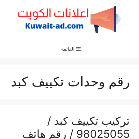
نتقل
لى
لمحتوى
القائمة
رقم وحدات تكييف كبد
تركيب تكييف كبد /
98025055 / رقم هاتف