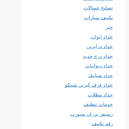
تصليح غسالات
تكييف سيارات
حبر
حداد ابواب
حداد درابزين
حداد درج حديد
حداد ديوانيات
حداد شبابيك
حداد غرف كيربي شينكو
حداد مظلات
خدمات تنظيف
رسيفر بي ان سبورت
رقم تكييف