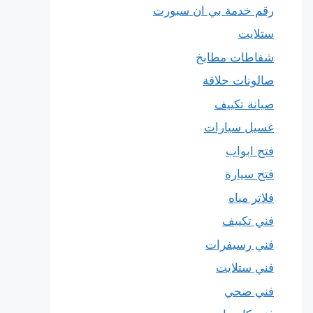
رقم خدمة بي ان سبورت
ستلايت
شفاطات مطابخ
صالونات حلاقة
صيانة تكييف
غسيل سيارات
فتح ابواب
فتح سيارة
فلاتر مياه
فني تكييف
فني رسيفرات
فني ستلايت
فني صحي