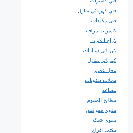
فني كاميرات
فني كهربائي منازل
فني مكيفات
كاميرات مراقبة
كراج الكويت
كهربائي سيارات
كهربائي منازل
محل عصير
محلات تلفونات
مصاعد
مطابخ المنيوم
مقوي سيرفس
مقوي شبكة
مكتب افراح