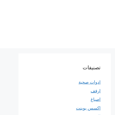
تصنيفات
ادوات صحية
ارفف
اصباغ
اكسس بوينت