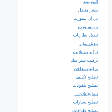
المونيوم
بنشر متنقل
بي ان سبورت
بين سبورت
تبديل بطاريات
تبديل تواير
تركيب ستلايت
تركيب سيراميك
تركيب مداخن
تصليح تكييف
تصليح تلفونات
تصليح ثلاجات
تصليح سيارات
تصليح طباخات