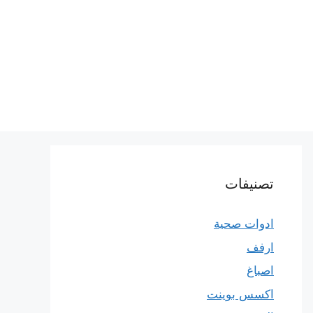
تصنيفات
ادوات صحية
ارفف
اصباغ
اكسس بوينت