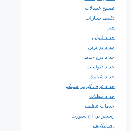
تصليح غسالات
تكييف سيارات
حبر
حداد ابواب
حداد درابزين
حداد درج حديد
حداد ديوانيات
حداد شبابيك
حداد غرف كيربي شينكو
حداد مظلات
خدمات تنظيف
رسيفر بي ان سبورت
رقم تكييف