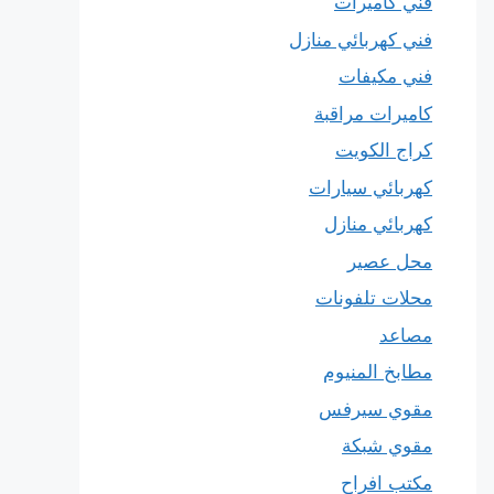
فني كاميرات
فني كهربائي منازل
فني مكيفات
كاميرات مراقبة
كراج الكويت
كهربائي سيارات
كهربائي منازل
محل عصير
محلات تلفونات
مصاعد
مطابخ المنيوم
مقوي سيرفس
مقوي شبكة
مكتب افراح