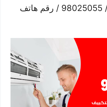
تركيب تكييف الصباحية / 98025055 / رقم هاتف