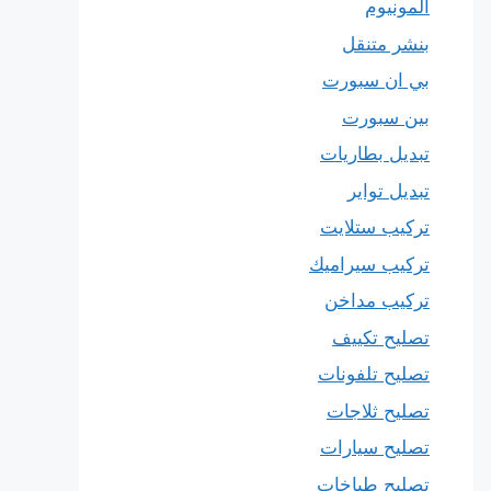
المونيوم
بنشر متنقل
بي ان سبورت
بين سبورت
تبديل بطاريات
تبديل تواير
تركيب ستلايت
تركيب سيراميك
تركيب مداخن
تصليح تكييف
تصليح تلفونات
تصليح ثلاجات
تصليح سيارات
تصليح طباخات