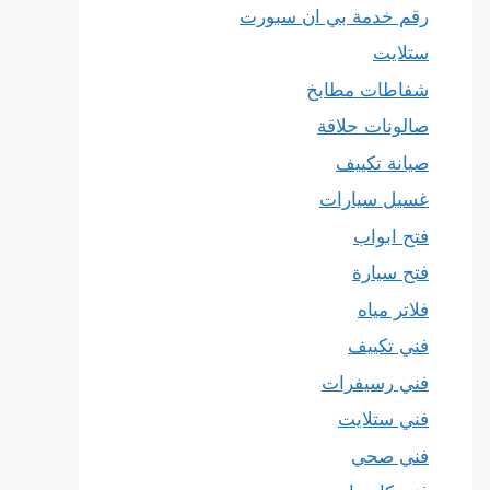
رقم خدمة بي ان سبورت
ستلايت
شفاطات مطابخ
صالونات حلاقة
صيانة تكييف
غسيل سيارات
فتح ابواب
فتح سيارة
فلاتر مياه
فني تكييف
فني رسيفرات
فني ستلايت
فني صحي