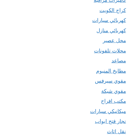
كاميرات مراقبة
كراج الكويت
كهربائي سيارات
كهربائي منازل
محل عصير
محلات تلفونات
مصاعد
مطابخ المنيوم
مقوي سيرفس
مقوي شبكة
مكتب افراح
ميكانيكي سيارات
نجار فتح ابواب
نقل اثاث