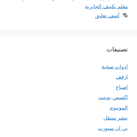
معلم تكييف الجابرية
أضف تعليق
تصنيفات
ادوات صحية
ارفف
اصباغ
اكسس بوينت
المونيوم
بنشر متنقل
بي ان سبورت