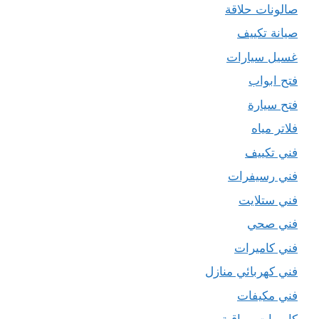
صالونات حلاقة
صيانة تكييف
غسيل سيارات
فتح ابواب
فتح سيارة
فلاتر مياه
فني تكييف
فني رسيفرات
فني ستلايت
فني صحي
فني كاميرات
فني كهربائي منازل
فني مكيفات