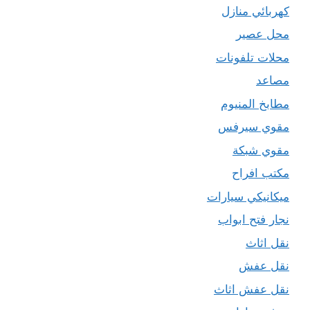
كهربائي منازل
محل عصير
محلات تلفونات
مصاعد
مطابخ المنيوم
مقوي سيرفس
مقوي شبكة
مكتب افراح
ميكانيكي سيارات
نجار فتح ابواب
نقل اثاث
نقل عفش
نقل عفش اثاث