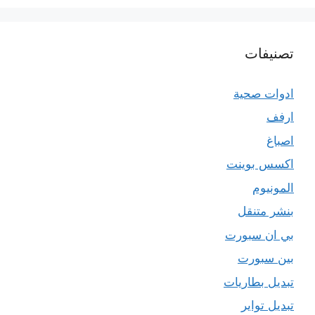
تصنيفات
ادوات صحية
ارفف
اصباغ
اكسس بوينت
المونيوم
بنشر متنقل
بي ان سبورت
بين سبورت
تبديل بطاريات
تبديل تواير