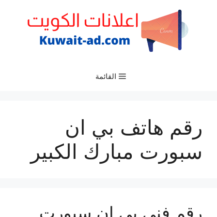
نتقل
لى
لمحتوى
القائمة
رقم هاتف بي ان
سبورت مبارك الكبير
رقم فني بي ان سبورت