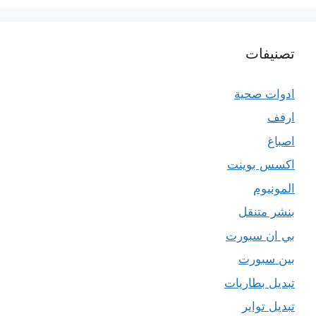
تصنيفات
ادوات صحية
ارفف
اصباغ
اكسس بوينت
المونيوم
بنشر متنقل
بي ان سبورت
بين سبورت
تبديل بطاريات
تبديل تواير