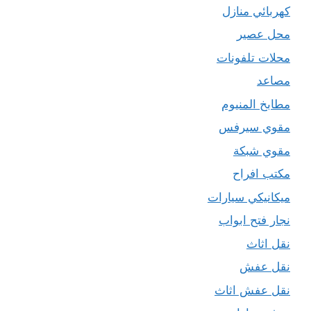
كهربائي منازل
محل عصير
محلات تلفونات
مصاعد
مطابخ المنيوم
مقوي سيرفس
مقوي شبكة
مكتب افراح
ميكانيكي سيارات
نجار فتح ابواب
نقل اثاث
نقل عفش
نقل عفش اثاث