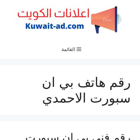
نتقل
لى
لمحتوى
القائمة
رقم هاتف بي ان
سبورت الاحمدي
رقم فني بي ان سبورت