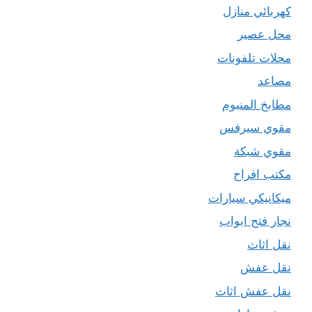
كهربائي منازل
محل عصير
محلات تلفونات
مصاعد
مطابخ المنيوم
مقوي سيرفس
مقوي شبكة
مكتب افراح
ميكانيكي سيارات
نجار فتح ابواب
نقل اثاث
نقل عفش
نقل عفش اثاث