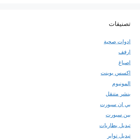
تصنيفات
ادوات صحية
ارفف
اصباغ
اكسس بوينت
المونيوم
بنشر متنقل
بي ان سبورت
بين سبورت
تبديل بطاريات
تبديل تواير