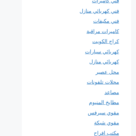
فني كاميرات
فني كهربائي منازل
فني مكيفات
كاميرات مراقبة
كراج الكويت
كهربائي سيارات
كهربائي منازل
محل عصير
محلات تلفونات
مصاعد
مطابخ المنيوم
مقوي سيرفس
مقوي شبكة
مكتب افراح