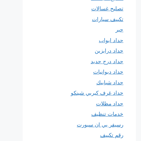
تصليح غسالات
تكييف سيارات
حبر
حداد ابواب
حداد درابزين
حداد درج حديد
حداد ديوانيات
حداد شبابيك
حداد غرف كيربي شينكو
حداد مظلات
خدمات تنظيف
رسيفر بي ان سبورت
رقم تكييف