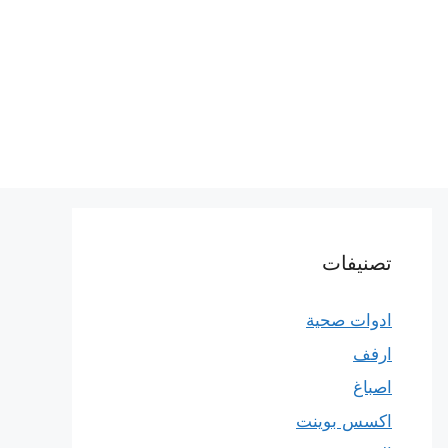
تصنيفات
ادوات صحية
ارفف
اصباغ
اكسس بوينت