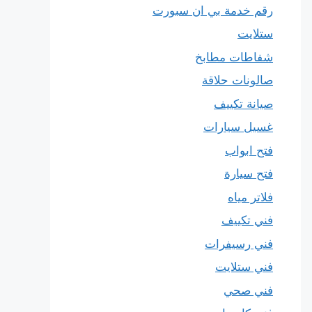
رقم خدمة بي ان سبورت
ستلايت
شفاطات مطابخ
صالونات حلاقة
صيانة تكييف
غسيل سيارات
فتح ابواب
فتح سيارة
فلاتر مياه
فني تكييف
فني رسيفرات
فني ستلايت
فني صحي