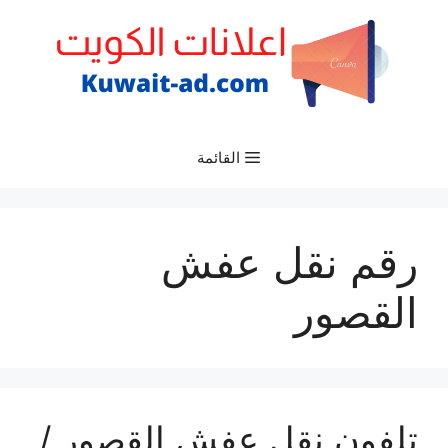
نتقل
لى
لمحتوى
القائمة
رقم نقل عفش
القصور
تلفون نقل عفش القصور /