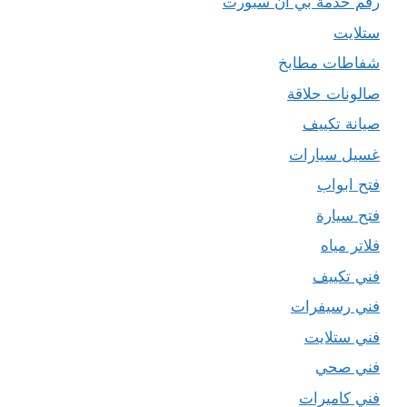
رقم خدمة بي ان سبورت
ستلايت
شفاطات مطابخ
صالونات حلاقة
صيانة تكييف
غسيل سيارات
فتح ابواب
فتح سيارة
فلاتر مياه
فني تكييف
فني رسيفرات
فني ستلايت
فني صحي
فني كاميرات