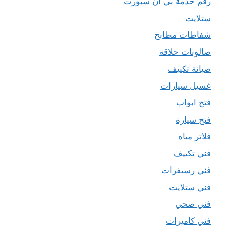
رقم خدمة بي ان سبورت
ستلايت
شفاطات مطابخ
صالونات حلاقة
صيانة تكييف
غسيل سيارات
فتح ابواب
فتح سيارة
فلاتر مياه
فني تكييف
فني رسيفرات
فني ستلايت
فني صحي
فني كاميرات