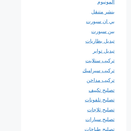
المونيوم
بنشر متنقل
بي ان سبورت
بين سبورت
تبديل بطاريات
تبديل تواير
تركيب ستلايت
تركيب سيراميك
تركيب مداخن
تصليح تكييف
تصليح تلفونات
تصليح ثلاجات
تصليح سيارات
تصليح طباخات