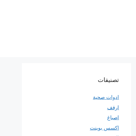
تصنيفات
ادوات صحية
ارفف
اصباغ
اكسس بوينت