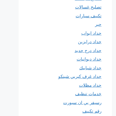
تصليح غسالات
تكييف سيارات
حبر
حداد ابواب
حداد درابزين
حداد درج حديد
حداد ديوانيات
حداد شبابيك
حداد غرف كيربي شينكو
حداد مظلات
خدمات تنظيف
رسيفر بي ان سبورت
رقم تكييف