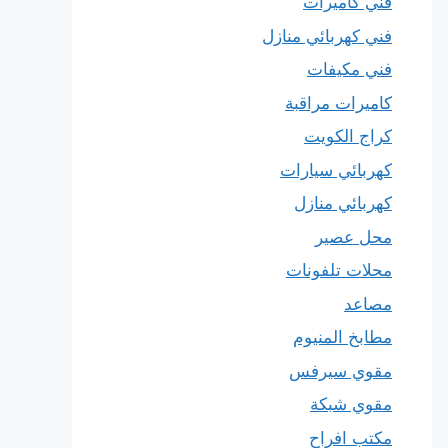
فني كاميرات
فني كهربائي منازل
فني مكيفات
كاميرات مراقبة
كراج الكويت
كهربائي سيارات
كهربائي منازل
محل عصير
محلات تلفونات
مصاعد
مطابخ المنيوم
مقوي سيرفس
مقوي شبكة
مكتب افراح