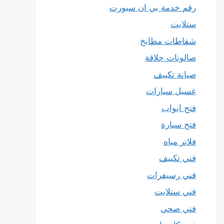
رقم خدمة بي ان سبورت
ستلايت
شفاطات مطابخ
صالونات حلاقة
صيانة تكييف
غسيل سيارات
فتح ابواب
فتح سيارة
فلاتر مياه
فني تكييف
فني رسيفرات
فني ستلايت
فني صحي