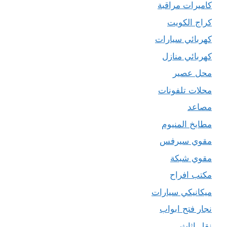
كاميرات مراقبة
كراج الكويت
كهربائي سيارات
كهربائي منازل
محل عصير
محلات تلفونات
مصاعد
مطابخ المنيوم
مقوي سيرفس
مقوي شبكة
مكتب افراح
ميكانيكي سيارات
نجار فتح ابواب
نقل اثاث