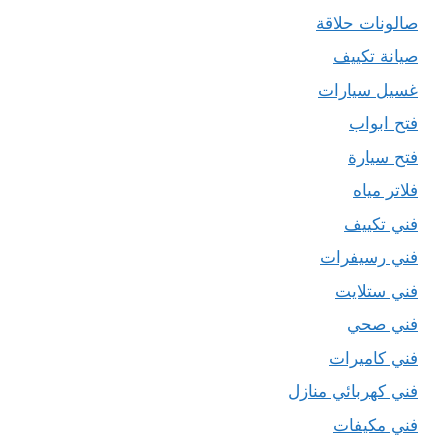
صالونات حلاقة
صيانة تكييف
غسيل سيارات
فتح ابواب
فتح سيارة
فلاتر مياه
فني تكييف
فني رسيفرات
فني ستلايت
فني صحي
فني كاميرات
فني كهربائي منازل
فني مكيفات