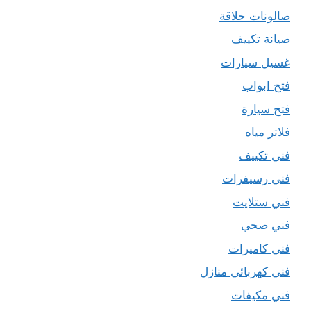
صالونات حلاقة
صيانة تكييف
غسيل سيارات
فتح ابواب
فتح سيارة
فلاتر مياه
فني تكييف
فني رسيفرات
فني ستلايت
فني صحي
فني كاميرات
فني كهربائي منازل
فني مكيفات