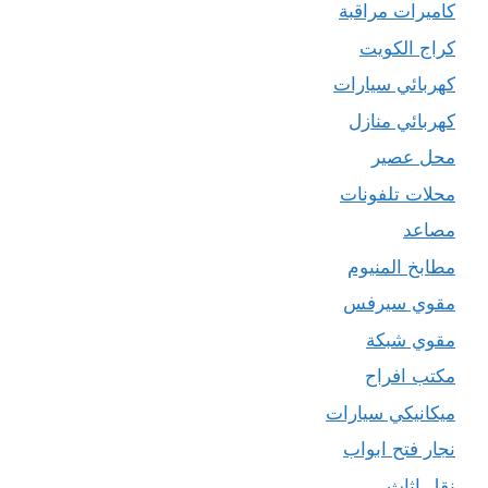
كاميرات مراقبة
كراج الكويت
كهربائي سيارات
كهربائي منازل
محل عصير
محلات تلفونات
مصاعد
مطابخ المنيوم
مقوي سيرفس
مقوي شبكة
مكتب افراح
ميكانيكي سيارات
نجار فتح ابواب
نقل اثاث