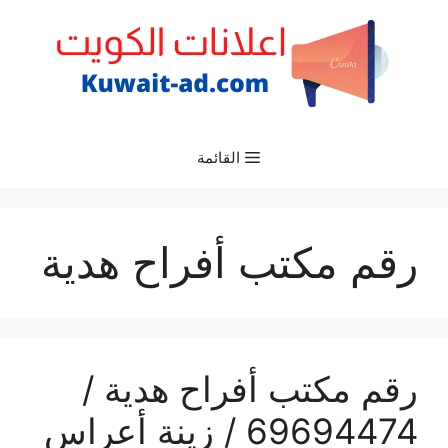
نتقل
لى
لمحتوى
القائمة
رقم مكتب أفراح هدية
رقم مكتب أفراح هدية /
69694474 / زينة أعراس