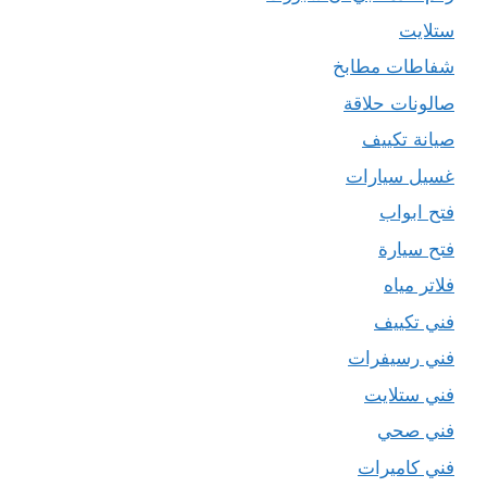
ستلايت
شفاطات مطابخ
صالونات حلاقة
صيانة تكييف
غسيل سيارات
فتح ابواب
فتح سيارة
فلاتر مياه
فني تكييف
فني رسيفرات
فني ستلايت
فني صحي
فني كاميرات