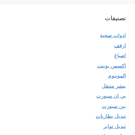
تصنيفات
ادوات صحية
ارفف
اصباغ
اكسس بوينت
المونيوم
بنشر متنقل
بي ان سبورت
بين سبورت
تبديل بطاريات
تبديل تواير