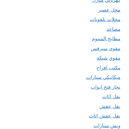
كهربائي منازل
محل عصير
محلات تلفونات
مصاعد
مطابخ المنيوم
مقوي سيرفس
مقوي شبكة
مكتب افراح
ميكانيكي سيارات
نجار فتح ابواب
نقل اثاث
نقل عفش
نقل عفش اثاث
ونش سيارات