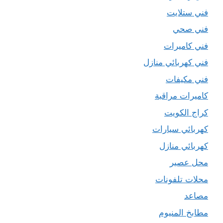
فني ستلايت
فني صحي
فني كاميرات
فني كهربائي منازل
فني مكيفات
كاميرات مراقبة
كراج الكويت
كهربائي سيارات
كهربائي منازل
محل عصير
محلات تلفونات
مصاعد
مطابخ المنيوم