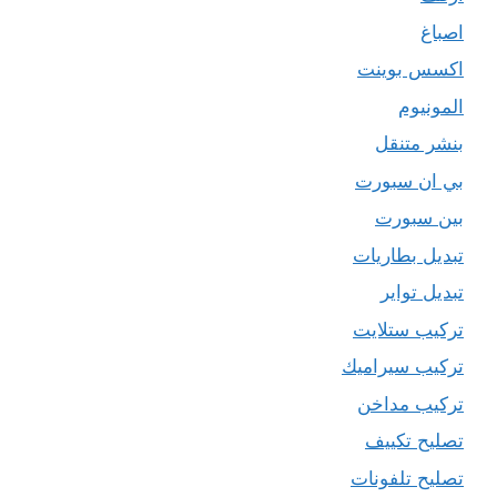
اصباغ
اكسس بوينت
المونيوم
بنشر متنقل
بي ان سبورت
بين سبورت
تبديل بطاريات
تبديل تواير
تركيب ستلايت
تركيب سيراميك
تركيب مداخن
تصليح تكييف
تصليح تلفونات