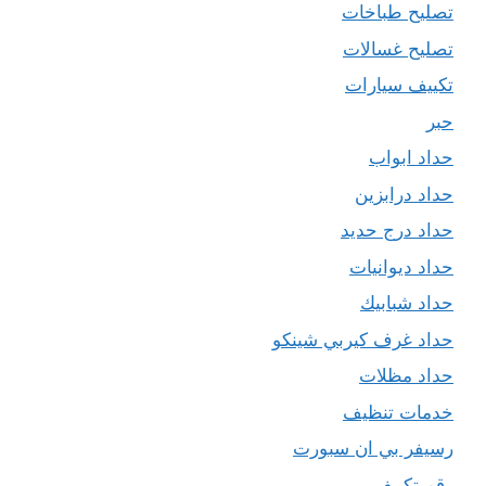
تصليح طباخات
تصليح غسالات
تكييف سيارات
حبر
حداد ابواب
حداد درابزين
حداد درج حديد
حداد ديوانيات
حداد شبابيك
حداد غرف كيربي شينكو
حداد مظلات
خدمات تنظيف
رسيفر بي ان سبورت
رقم تكييف