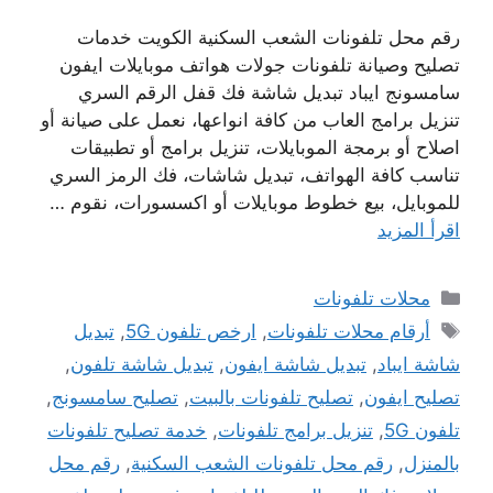
رقم محل تلفونات الشعب السكنية الكويت خدمات
تصليح وصيانة تلفونات جولات هواتف موبايلات ايفون
سامسونج ايباد تبديل شاشة فك قفل الرقم السري
تنزيل برامج العاب من كافة انواعها، نعمل على صيانة أو
اصلاح أو برمجة الموبايلات، تنزيل برامج أو تطبيقات
تناسب كافة الهواتف، تبديل شاشات، فك الرمز السري
للموبايل، بيع خطوط موبايلات أو اكسسورات، نقوم …
اقرأ المزيد
التصنيفات
محلات تلفونات
الوسوم
أرقام محلات تلفونات
,
ارخص تلفون 5G
,
تبديل
شاشة ايباد
,
تبديل شاشة ايفون
,
تبديل شاشة تلفون
,
تصليح ايفون
,
تصليح تلفونات بالبيت
,
تصليح سامسونج
,
تلفون 5G
,
تنزيل برامج تلفونات
,
خدمة تصليح تلفونات
بالمنزل
,
رقم محل تلفونات الشعب السكنية
,
رقم محل