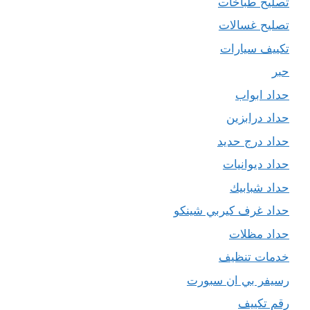
تصليح طباخات
تصليح غسالات
تكييف سيارات
حبر
حداد ابواب
حداد درابزين
حداد درج حديد
حداد ديوانيات
حداد شبابيك
حداد غرف كيربي شينكو
حداد مظلات
خدمات تنظيف
رسيفر بي ان سبورت
رقم تكييف