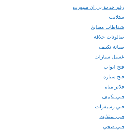
رقم خدمة بي ان سبورت
ستلايت
شفاطات مطابخ
صالونات حلاقة
صيانة تكييف
غسيل سيارات
فتح ابواب
فتح سيارة
فلاتر مياه
فني تكييف
فني رسيفرات
فني ستلايت
فني صحي