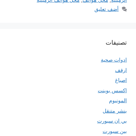
الرميثية
,
محل هواتف
,
محل هواتف الرميثية
أضف تعليق
تصنيفات
ادوات صحية
ارفف
اصباغ
اكسس بوينت
المونيوم
بنشر متنقل
بي ان سبورت
بين سبورت