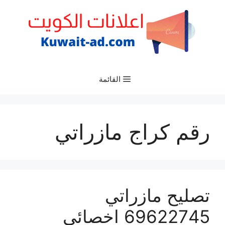
نتقل
لى
لمحتوى
القائمة
رقم كراج مازراتي
تصليح مازراتي
69622745 اخصائي