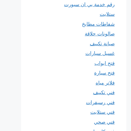
رقم خدمة بي ان سبورت
ستلايت
شفاطات مطابخ
صالونات حلاقة
صيانة تكييف
غسيل سيارات
فتح ابواب
فتح سيارة
فلاتر مياه
فني تكييف
فني رسيفرات
فني ستلايت
فني صحي