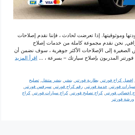
تها وموثوقيتها. إذا تعرضت لحادث ، فإننا نقدم إصلاحات
افي, نحن نقدم مجموعة كاملة من خدمات إصلاح
ش الصغيرة إلى الإصلاحات الأكثر جوهرية ، سوف نضمن أن
 فورتنر المدربون بإصلاح سيارتك – بسرعة ، …
اقرأ المزيد
افضل كراج فورتنر
,
بطارية فورتنر
,
بنشر
,
بنشر متنقل
,
تصليح
يارات فورتنر
,
خدمة فورتنر
,
رقم كراج فورتنر
,
سيرفس فورتنر
,
ج اخصائي فورتنر
,
كراج تصليح فورتنر
,
كراج سيارات فورتنر
,
كراج
ورشة فورتنر