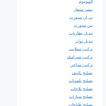
المونيوم
بنشر متنقل
بي ان سبورت
بين سبورت
تبديل بطاريات
تبديل تواير
تركيب ستلايت
تركيب سيراميك
تركيب مداخن
تصليح تكييف
تصليح تلفونات
تصليح ثلاجات
تصليح سيارات
تصليح طباخات