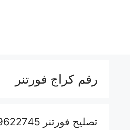
نتقل
لى
لمحتوى
رقم كراج فورتنر