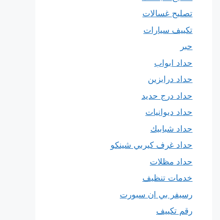
تصليح غسالات
تكييف سيارات
حبر
حداد ابواب
حداد درابزين
حداد درج حديد
حداد ديوانيات
حداد شبابيك
حداد غرف كيربي شينكو
حداد مظلات
خدمات تنظيف
رسيفر بي ان سبورت
رقم تكييف