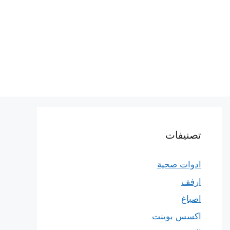
تصنيفات
ادوات صحية
ارفف
اصباغ
اكسس بوينت