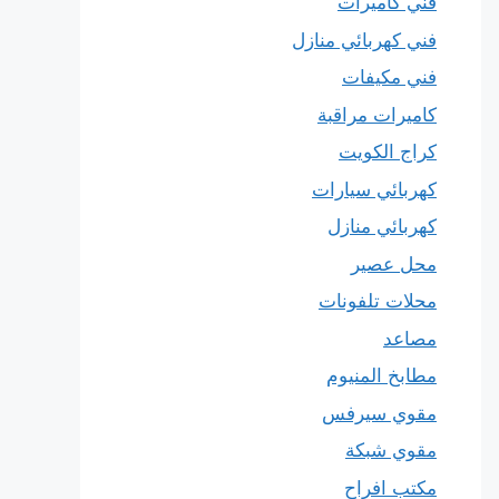
فني كاميرات
فني كهربائي منازل
فني مكيفات
كاميرات مراقبة
كراج الكويت
كهربائي سيارات
كهربائي منازل
محل عصير
محلات تلفونات
مصاعد
مطابخ المنيوم
مقوي سيرفس
مقوي شبكة
مكتب افراح