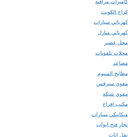
كاميرات مراقبة
كراج الكويت
كهربائي سيارات
كهربائي منازل
محل عصير
محلات تلفونات
مصاعد
مطابخ المنيوم
مقوي سيرفس
مقوي شبكة
مكتب افراح
ميكانيكي سيارات
نجار فتح ابواب
نقل اثاث