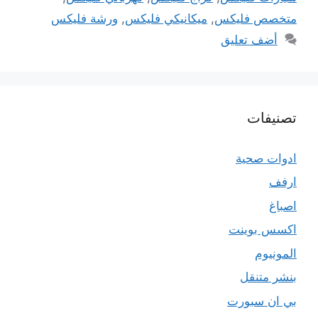
متخصص فليكس
,
ميكانيكي فليكس
,
ورشة فليكس
أضف تعليق
تصنيفات
ادوات صحية
ارفف
اصباغ
اكسس بوينت
المونيوم
بنشر متنقل
بي ان سبورت