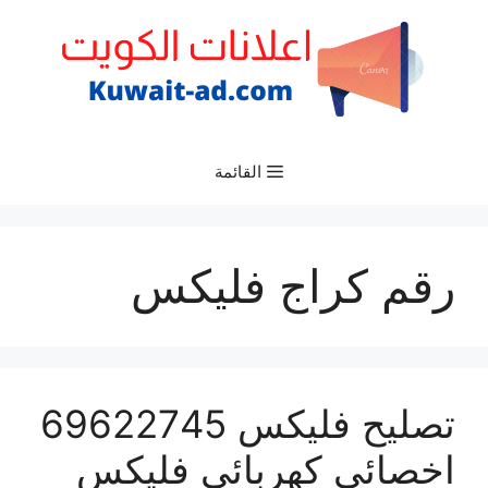
نتقل
لى
لمحتوى
القائمة
رقم كراج فليكس
تصليح فليكس 69622745
اخصائي كهربائي فليكس