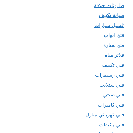
صالونات حلاقة
صيانة تكييف
غسيل سيارات
فتح ابواب
فتح سيارة
فلاتر مياه
فني تكييف
فني رسيفرات
فني ستلايت
فني صحي
فني كاميرات
فني كهربائي منازل
فني مكيفات