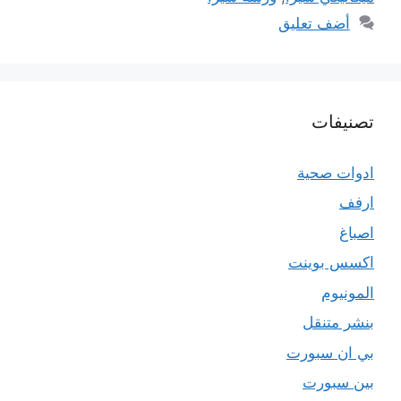
أضف تعليق
تصنيفات
ادوات صحية
ارفف
اصباغ
اكسس بوينت
المونيوم
بنشر متنقل
بي ان سبورت
بين سبورت