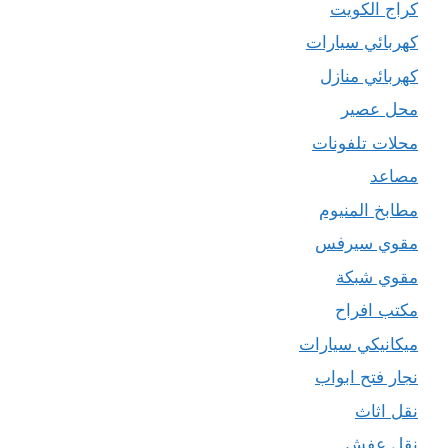
كراج الكويت
كهربائي سيارات
كهربائي منازل
محل عصير
محلات تلفونات
مصاعد
مطابخ المنيوم
مقوي سيرفس
مقوي شبكة
مكتب افراح
ميكانيكي سيارات
نجار فتح ابواب
نقل اثاث
نقل عفش