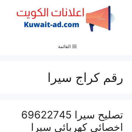
نتقل
لى
لمحتوى
القائمة
رقم كراج سيرا
تصليح سيرا 69622745
اخصائي كهربائي سيرا