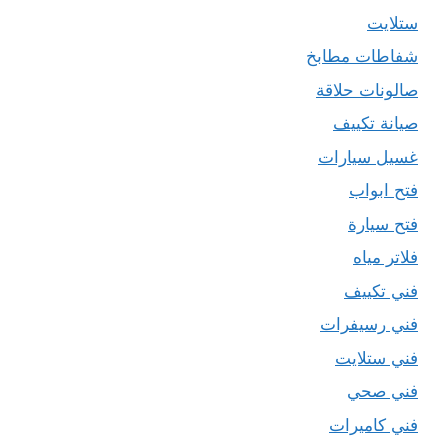
ستلايت
شفاطات مطابخ
صالونات حلاقة
صيانة تكييف
غسيل سيارات
فتح ابواب
فتح سيارة
فلاتر مياه
فني تكييف
فني رسيفرات
فني ستلايت
فني صحي
فني كاميرات