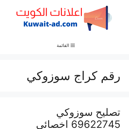
نتقل
لى
لمحتوى
القائمة
رقم كراج سوزوكي
تصليح سوزوكي
69622745 اخصائي