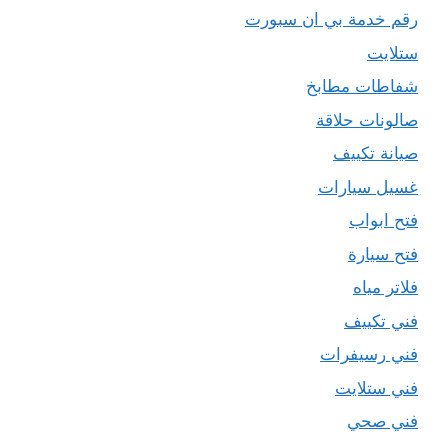
رقم خدمة بي ان سبورت
ستلايت
شفاطات مطابخ
صالونات حلاقة
صيانة تكييف
غسيل سيارات
فتح ابواب
فتح سيارة
فلاتر مياه
فني تكييف
فني رسيفرات
فني ستلايت
فني صحي