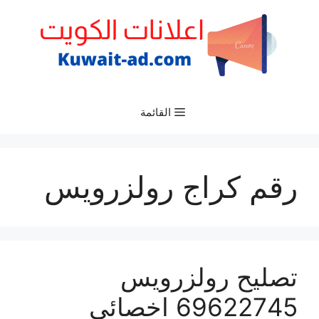
نتقل
لى
لمحتوى
القائمة
رقم كراج رولزرويس
تصليح رولزرويس
69622745 اخصائي