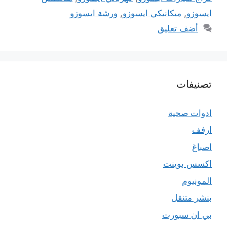
ايسوزو
,
ميكانيكي ايسوزو
,
ورشة ايسوزو
أضف تعليق
تصنيفات
ادوات صحية
ارفف
اصباغ
اكسس بوينت
المونيوم
بنشر متنقل
بي ان سبورت