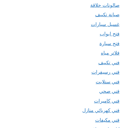
صالونات حلاقة
صيانة تكييف
غسيل سيارات
فتح ابواب
فتح سيارة
فلاتر مياه
فني تكييف
فني رسيفرات
فني ستلايت
فني صحي
فني كاميرات
فني كهربائي منازل
فني مكيفات