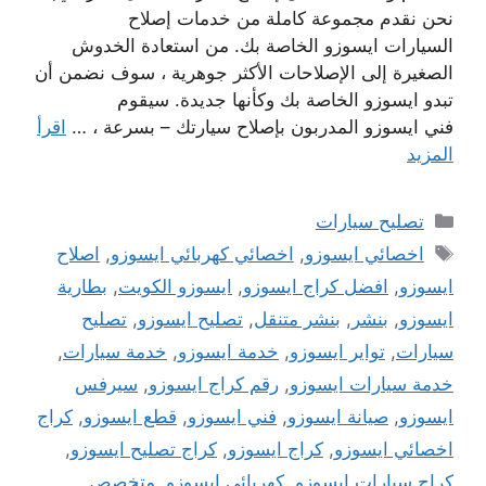
نحن نقدم مجموعة كاملة من خدمات إصلاح
السيارات ايسوزو الخاصة بك. من استعادة الخدوش
الصغيرة إلى الإصلاحات الأكثر جوهرية ، سوف نضمن أن
تبدو ايسوزو الخاصة بك وكأنها جديدة. سيقوم
فني ايسوزو المدربون بإصلاح سيارتك – بسرعة ، …
اقرأ
المزيد
التصنيفات
تصليح سيارات
الوسوم
اخصائي ايسوزو
,
اخصائي كهربائي ايسوزو
,
اصلاح
ايسوزو
,
افضل كراج ايسوزو
,
ايسوزو الكويت
,
بطارية
ايسوزو
,
بنشر
,
بنشر متنقل
,
تصليح ايسوزو
,
تصليح
سيارات
,
تواير ايسوزو
,
خدمة ايسوزو
,
خدمة سيارات
,
خدمة سيارات ايسوزو
,
رقم كراج ايسوزو
,
سيرفس
ايسوزو
,
صيانة ايسوزو
,
فني ايسوزو
,
قطع ايسوزو
,
كراج
اخصائي ايسوزو
,
كراج ايسوزو
,
كراج تصليح ايسوزو
,
كراج سيارات ايسوزو
,
كهربائي ايسوزو
,
متخصص