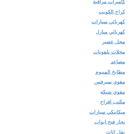
كاميرات مراقبة
كراج الكويت
كهربائي سيارات
كهربائي منازل
محل عصير
محلات تلفونات
مصاعد
مطابخ المنيوم
مقوي سيرفس
مقوي شبكة
مكتب افراح
ميكانيكي سيارات
نجار فتح ابواب
نقل اثاث