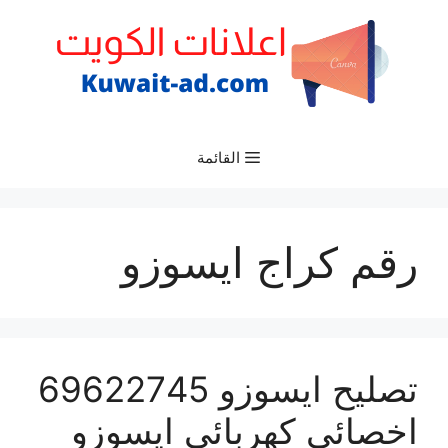
نتقل
لى
لمحتوى
القائمة
رقم كراج ايسوزو
تصليح ايسوزو 69622745
اخصائي كهربائي ايسوزو