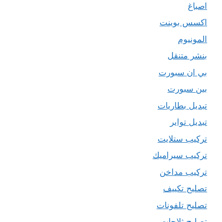
اصباغ
اكسس بوينت
المونيوم
بنشر متنقل
بي ان سبورت
بين سبورت
تبديل بطاريات
تبديل تواير
تركيب ستلايت
تركيب سيراميك
تركيب مداخن
تصليح تكييف
تصليح تلفونات
تصليح ثلاجات