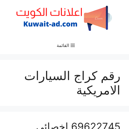
نتقل
لى
لمحتوى
القائمة
رقم كراج السيارات
الامريكية
69622745 اخصائي