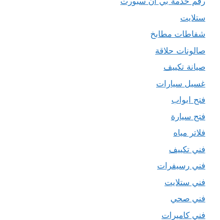
رقم خدمة بي ان سبورت
ستلايت
شفاطات مطابخ
صالونات حلاقة
صيانة تكييف
غسيل سيارات
فتح ابواب
فتح سيارة
فلاتر مياه
فني تكييف
فني رسيفرات
فني ستلايت
فني صحي
فني كاميرات