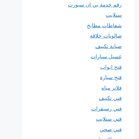
رقم خدمة بي ان سبورت
ستلايت
شفاطات مطابخ
صالونات حلاقة
صيانة تكييف
غسيل سيارات
فتح ابواب
فتح سيارة
فلاتر مياه
فني تكييف
فني رسيفرات
فني ستلايت
فني صحي