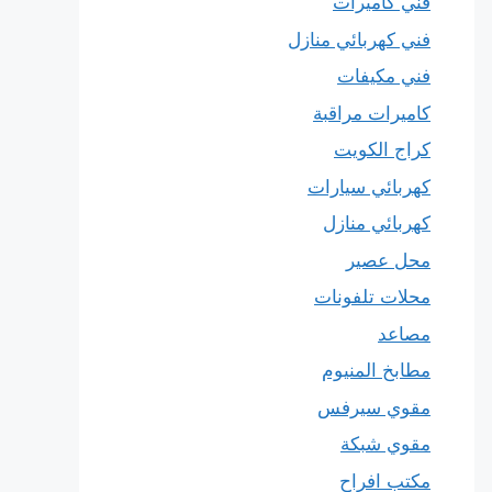
فني كاميرات
فني كهربائي منازل
فني مكيفات
كاميرات مراقبة
كراج الكويت
كهربائي سيارات
كهربائي منازل
محل عصير
محلات تلفونات
مصاعد
مطابخ المنيوم
مقوي سيرفس
مقوي شبكة
مكتب افراح