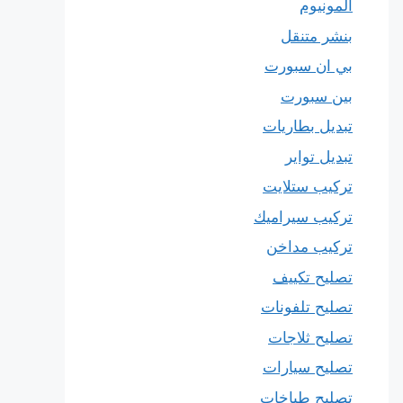
المونيوم
بنشر متنقل
بي ان سبورت
بين سبورت
تبديل بطاريات
تبديل تواير
تركيب ستلايت
تركيب سيراميك
تركيب مداخن
تصليح تكييف
تصليح تلفونات
تصليح ثلاجات
تصليح سيارات
تصليح طباخات