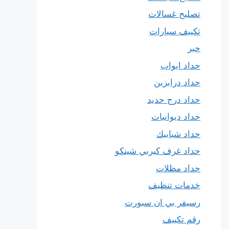
تصليح غسالات
تكييف سيارات
حبر
حداد ابواب
حداد درابزين
حداد درج حديد
حداد ديوانيات
حداد شبابيك
حداد غرف كيربي شينكو
حداد مظلات
خدمات تنظيف
رسيفر بي ان سبورت
رقم تكييف