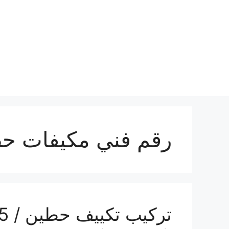
نتقل
لى
لمحتوى
رقم فني مكيفات ح