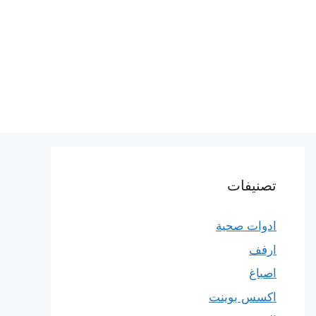
تصنيفات
ادوات صحية
ارفف
اصباغ
اكسس بوينت