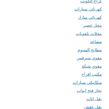
كراج الكويت
كهربائي سيارات
كهربائي منازل
محل عصير
محلات تلفونات
مصاعد
مطابخ المنيوم
مقوي سيرفس
مقوي شبكة
مكتب افراح
ميكانيكي سيارات
نجار فتح ابواب
نقل اثاث
نقل عفش