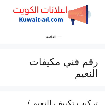
نتقل
لى
لمحتوى
القائمة
رقم فني مكيفات
النعيم
تركيب تكييف النعيم /