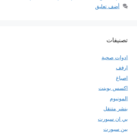
أضف تعليق
تصنيفات
ادوات صحية
ارفف
اصباغ
اكسس بوينت
المونيوم
بنشر متنقل
بي ان سبورت
بين سبورت