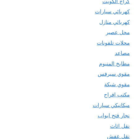
كراج الكويت
كهربائي سيارات
كهربائي منازل
محل عصير
محلات تلفونات
مصاعد
مطابخ المنيوم
مقوي سيرفس
مقوي شبكة
مكتب افراح
ميكانيكي سيارات
نجار فتح ابواب
نقل اثاث
نقل عفش