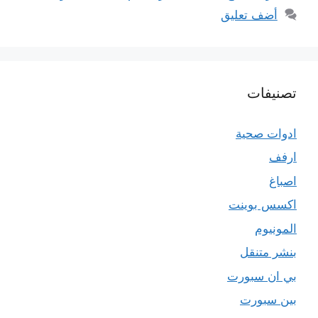
أضف تعليق
تصنيفات
ادوات صحية
ارفف
اصباغ
اكسس بوينت
المونيوم
بنشر متنقل
بي ان سبورت
بين سبورت